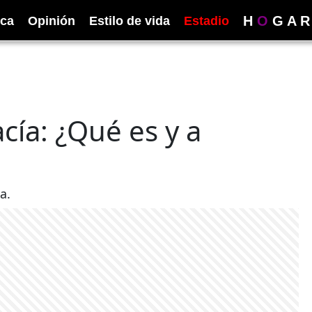
H
O
G
A
R
ica
Opinión
Estilo de vida
Estadio
cía: ¿Qué es y a
a.