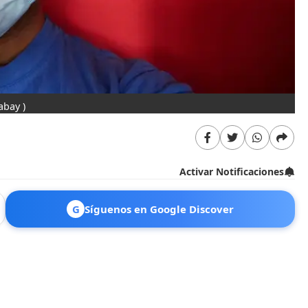
abay )
Activar Notificaciones
G
Síguenos en Google Discover