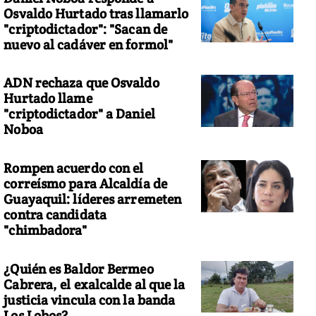
Osvaldo Hurtado tras llamarlo
"criptodictador": "Sacan de
nuevo al cadáver en formol"
ADN rechaza que Osvaldo
Hurtado llame
"criptodictador" a Daniel
Noboa
Rompen acuerdo con el
correísmo para Alcaldía de
Guayaquil: líderes arremeten
contra candidata
"chimbadora"
¿Quién es Baldor Bermeo
Cabrera, el exalcalde al que la
justicia vincula con la banda
Los Lobos?