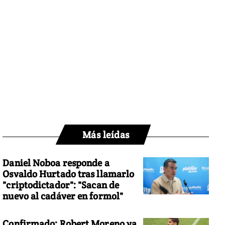
Más leídas
Daniel Noboa responde a
Osvaldo Hurtado tras llamarlo
"criptodictador": "Sacan de
nuevo al cadáver en formol"
Confirmado: Robert Moreno ya