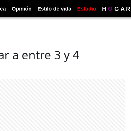
H
O
G
A
R
ica
Opinión
Estilo de vida
Estadio
r a entre 3 y 4