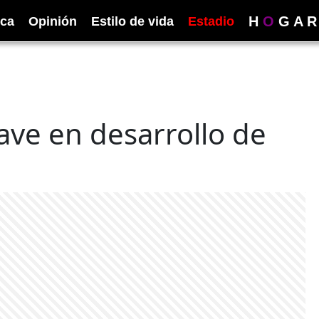
H
O
G
A
R
ica
Opinión
Estilo de vida
Estadio
lave en desarrollo de