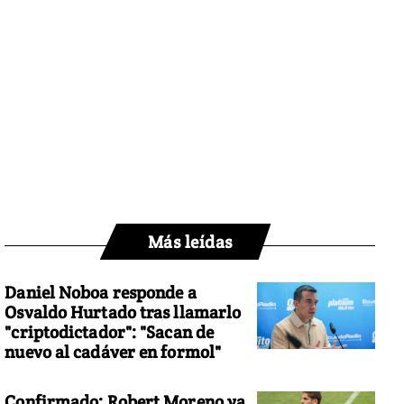
Más leídas
Daniel Noboa responde a
Osvaldo Hurtado tras llamarlo
"criptodictador": "Sacan de
nuevo al cadáver en formol"
Confirmado: Robert Moreno ya