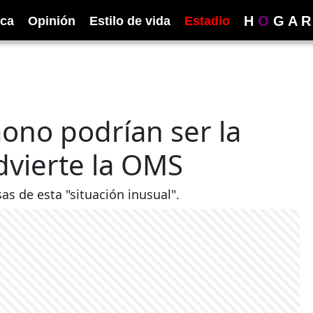
H
O
G
A
R
ica
Opinión
Estilo de vida
Estadio
mono podrían ser la
dvierte la OMS
as de esta "situación inusual".