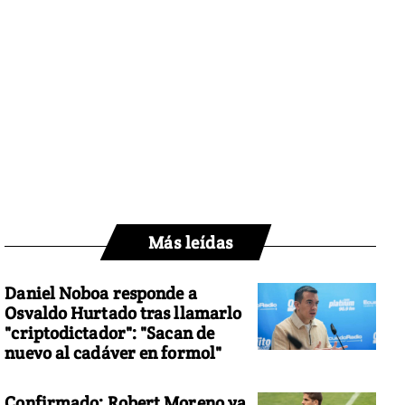
Más leídas
Daniel Noboa responde a
Osvaldo Hurtado tras llamarlo
"criptodictador": "Sacan de
nuevo al cadáver en formol"
Confirmado: Robert Moreno ya