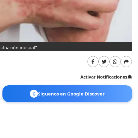
situación inusual".
Activar Notificaciones
G
Síguenos en Google Discover