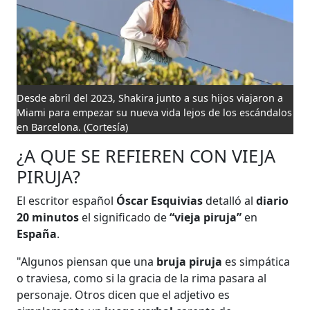
Desde abril del 2023, Shakira junto a sus hijos viajaron a
Miami para empezar su nueva vida lejos de los escándalos
en Barcelona.
(Cortesía)
¿A QUE SE REFIEREN CON VIEJA
PIRUJA?
El escritor español
Óscar Esquivias
detalló al
diario
20 minutos
el significado de
“vieja piruja”
en
España
.
"Algunos piensan que una
bruja piruja
es simpática
o traviesa, como si la gracia de la rima pasara al
personaje. Otros dicen que el adjetivo es