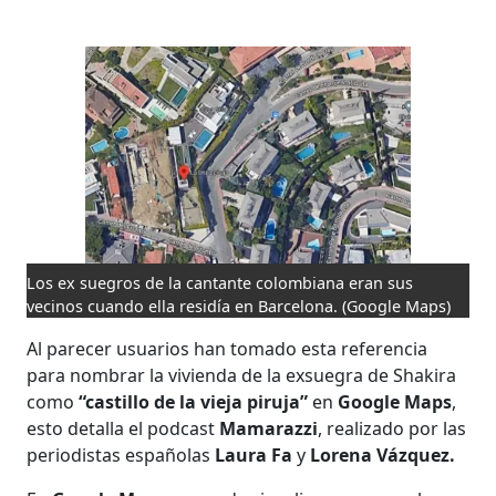
Los ex suegros de la cantante colombiana eran sus
vecinos cuando ella residía en Barcelona.
(Google Maps)
Al parecer usuarios han tomado esta referencia
para nombrar la vivienda de la exsuegra de Shakira
como
“castillo de la vieja piruja”
en
Google Maps
,
esto detalla el podcast
Mamarazzi
, realizado por las
periodistas españolas
Laura Fa
y
Lorena Vázquez.