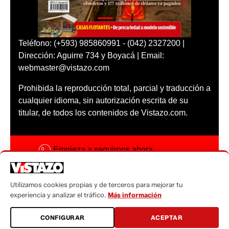
Teléfono: (+593) 985860991 - (042) 2327200 |
Dirección: Aguirre 734 y Boyacá | Email:
webmaster@vistazo.com
Prohibida la reproducción total, parcial y traducción a
cualquier idioma, sin autorización escrita de su
titular, de todos los contenidos de Vistazo.com.
Empieza a seguirnos ahora
Activar notificaciones
Utilizamos cookies propias y de terceros para mejorar tu
Código ética
experiencia y analizar el tráfico.
Más información
Sugerencias a:
CONFIGURAR
ACEPTAR
sugerencias@vistazo.com