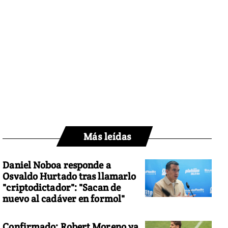
Más leídas
Daniel Noboa responde a
Osvaldo Hurtado tras llamarlo
"criptodictador": "Sacan de
nuevo al cadáver en formol"
Confirmado: Robert Moreno ya