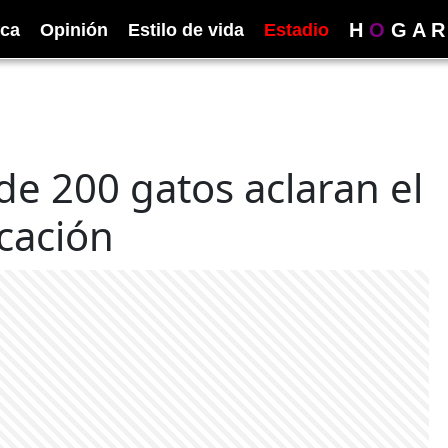
H
O
G
A
R
ica
Opinión
Estilo de vida
Estadio
de 200 gatos aclaran el
cación