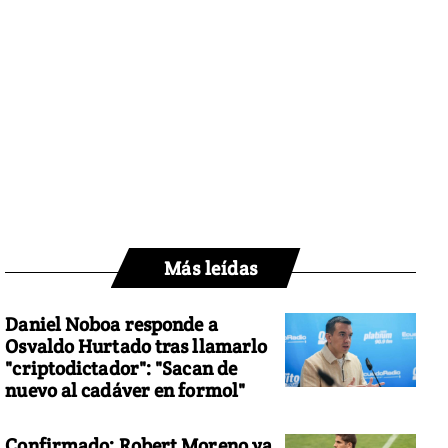
Más leídas
Daniel Noboa responde a
Osvaldo Hurtado tras llamarlo
"criptodictador": "Sacan de
nuevo al cadáver en formol"
Confirmado: Robert Moreno ya