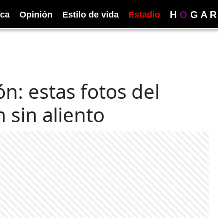
H
O
G
A
R
ica
Opinión
Estilo de vida
Estadio
ón: estas fotos del
 sin aliento