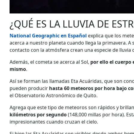
¿QUÉ ES LA LLUVIA DE EST
National Geographic en Español
explica que los met
acerca a nuestro planeta cuando llega la primavera. A 
contacto con la atmósfera crean una especie de lluvia d
Además, el cometa se acerca al Sol,
por ello el cuerpo
mismo
.
Así se forman las llamadas Eta Acuáridas, que son con
pueden producir
hasta 60 meteoros por hora bajo co
el Observatorio Astronómico de Quito.
Agrega que este tipo de meteoros son rápidos y brilla
kilómetros por segundo
(148,000 millas por hora). Es
impresionantes cuando cruzan el cielo.
Si bien las Eta Acuáridas son visibles desde ambos hem