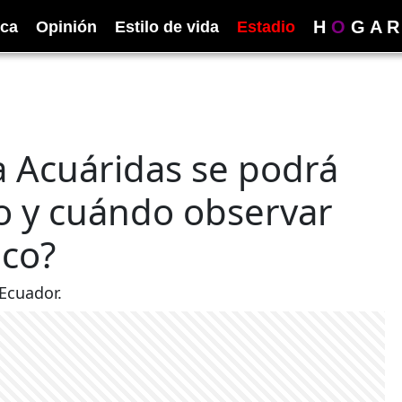
H
O
G
A
R
ica
Opinión
Estilo de vida
Estadio
a Acuáridas se podrá
o y cuándo observar
ico?
 Ecuador.