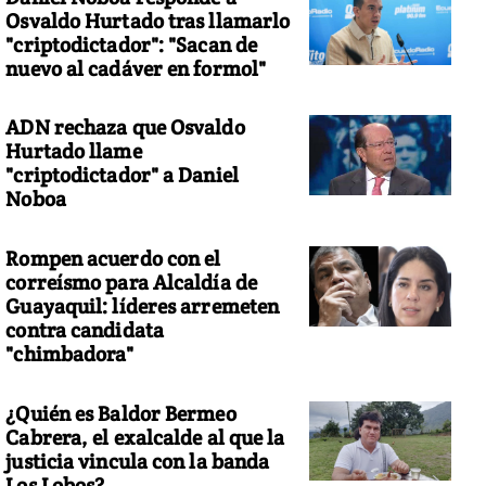
Osvaldo Hurtado tras llamarlo
"criptodictador": "Sacan de
nuevo al cadáver en formol"
ADN rechaza que Osvaldo
Hurtado llame
"criptodictador" a Daniel
Noboa
Rompen acuerdo con el
correísmo para Alcaldía de
Guayaquil: líderes arremeten
contra candidata
"chimbadora"
¿Quién es Baldor Bermeo
Cabrera, el exalcalde al que la
justicia vincula con la banda
Los Lobos?