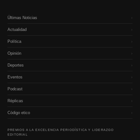
Últimas Noticias
›
Actualidad
›
Política
›
Opinión
›
Deportes
›
Eventos
›
Podcast
›
Réplicas
›
Código etico
›
PREMIOS A LA EXCELENCIA PERIODÍSTICA Y LIDERAZGO
EDITORIAL