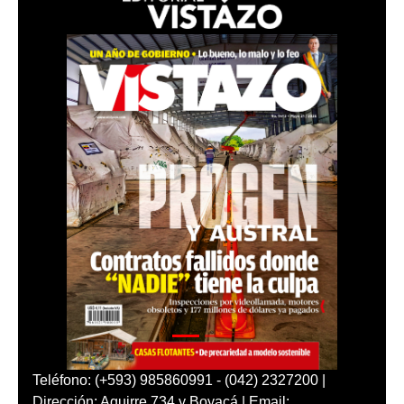
Teléfono: (+593) 985860991 - (042) 2327200 |
Dirección: Aguirre 734 y Boyacá | Email: