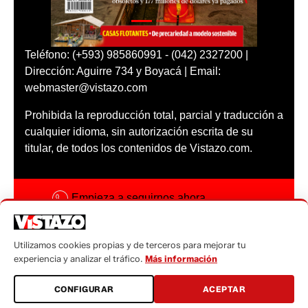
Teléfono: (+593) 985860991 - (042) 2327200 |
Dirección: Aguirre 734 y Boyacá | Email:
webmaster@vistazo.com
Prohibida la reproducción total, parcial y traducción a
cualquier idioma, sin autorización escrita de su
titular, de todos los contenidos de Vistazo.com.
Empieza a seguirnos ahora
Activar notificaciones
Utilizamos cookies propias y de terceros para mejorar tu
Código ética
experiencia y analizar el tráfico.
Más información
Sugerencias a:
CONFIGURAR
ACEPTAR
sugerencias@vistazo.com