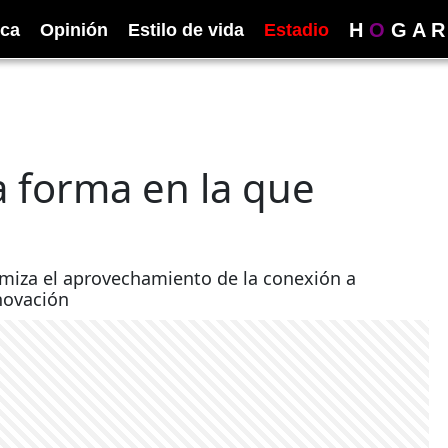
H
O
G
A
R
ica
Opinión
Estilo de vida
Estadio
a forma en la que
miza el aprovechamiento de la conexión a
novación