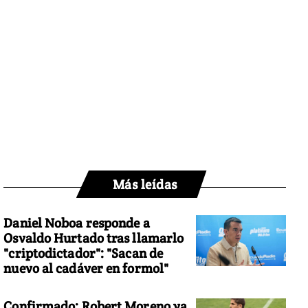
Más leídas
Daniel Noboa responde a
Osvaldo Hurtado tras llamarlo
"criptodictador": "Sacan de
nuevo al cadáver en formol"
Confirmado: Robert Moreno ya