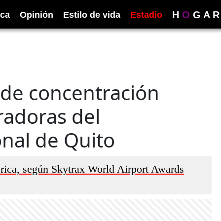
H
O
G
A
R
ica
Opinión
Estilo de vida
Estadio
 de concentración
radoras del
nal de Quito
rica, según Skytrax World Airport Awards