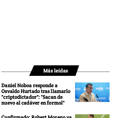
Más leídas
Daniel Noboa responde a
Osvaldo Hurtado tras llamarlo
"criptodictador": "Sacan de
nuevo al cadáver en formol"
Confirmado: Robert Moreno ya