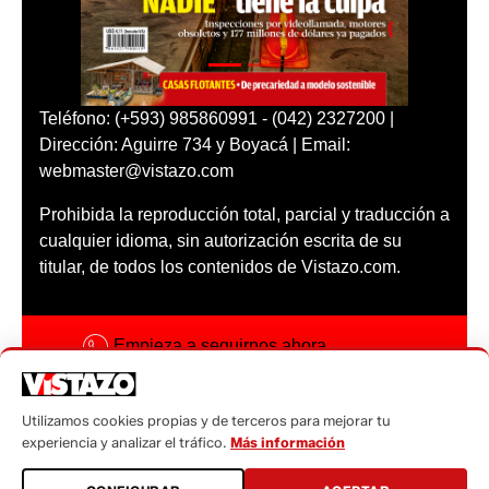
Teléfono: (+593) 985860991 - (042) 2327200 |
Dirección: Aguirre 734 y Boyacá | Email:
webmaster@vistazo.com
Prohibida la reproducción total, parcial y traducción a
cualquier idioma, sin autorización escrita de su
titular, de todos los contenidos de Vistazo.com.
Empieza a seguirnos ahora
Activar notificaciones
Utilizamos cookies propias y de terceros para mejorar tu
Código ética
experiencia y analizar el tráfico.
Más información
Sugerencias a: