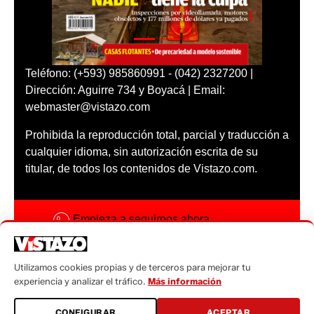
Teléfono: (+593) 985860991 - (042) 2327200 |
Dirección: Aguirre 734 y Boyacá | Email:
webmaster@vistazo.com
Prohibida la reproducción total, parcial y traducción a
cualquier idioma, sin autorización escrita de su
titular, de todos los contenidos de Vistazo.com.
Empieza a seguirnos ahora
Activar notificaciones
Utilizamos cookies propias y de terceros para mejorar tu
Código ética
experiencia y analizar el tráfico.
Más información
Sugerencias a:
CONFIGURAR
ACEPTAR