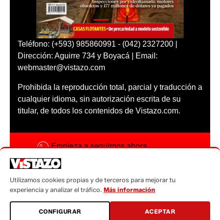
Teléfono: (+593) 985860991 - (042) 2327200 |
Dirección: Aguirre 734 y Boyacá | Email:
webmaster@vistazo.com
Prohibida la reproducción total, parcial y traducción a
cualquier idioma, sin autorización escrita de su
titular, de todos los contenidos de Vistazo.com.
Empieza a seguirnos ahora
Activar notificaciones
Utilizamos cookies propias y de terceros para mejorar tu
Código ética
experiencia y analizar el tráfico.
Más información
Sugerencias a:
CONFIGURAR
ACEPTAR
sugerencias@vistazo.com