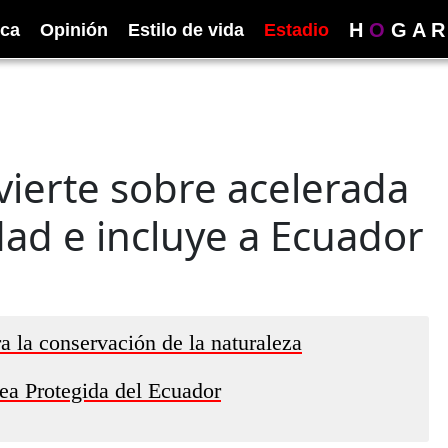
H
O
G
A
R
ica
Opinión
Estilo de vida
Estadio
ierte sobre acelerada
dad e incluye a Ecuador
 la conservación de la naturaleza
ea Protegida del Ecuador