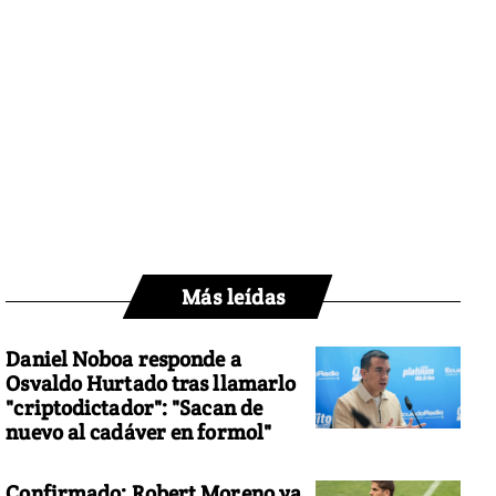
Más leídas
Daniel Noboa responde a
Osvaldo Hurtado tras llamarlo
"criptodictador": "Sacan de
nuevo al cadáver en formol"
Confirmado: Robert Moreno ya