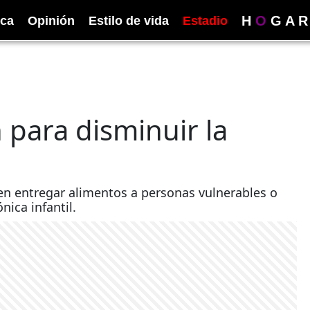
H
O
G
A
R
ica
Opinión
Estilo de vida
Estadio
para disminuir la
 entregar alimentos a personas vulnerables o
ica infantil.