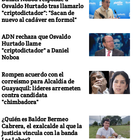
Osvaldo Hurtado tras llamarlo
"criptodictador": "Sacan de
nuevo al cadáver en formol"
ADN rechaza que Osvaldo
Hurtado llame
"criptodictador" a Daniel
Noboa
Rompen acuerdo con el
correísmo para Alcaldía de
Guayaquil: líderes arremeten
contra candidata
"chimbadora"
¿Quién es Baldor Bermeo
Cabrera, el exalcalde al que la
justicia vincula con la banda
Los Lobos?