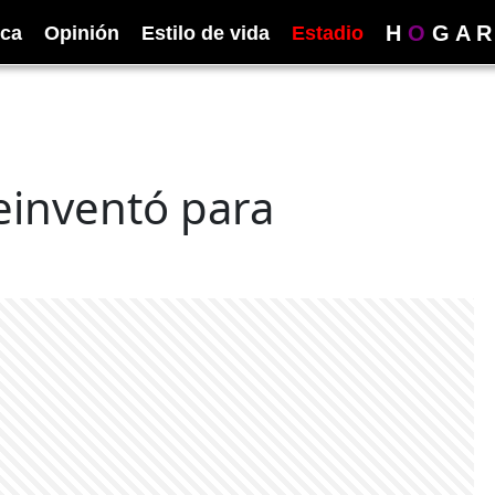
H
O
G
A
R
ica
Opinión
Estilo de vida
Estadio
einventó para