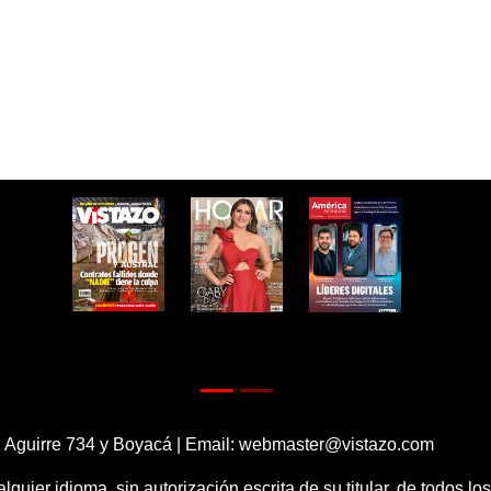
 Aguirre 734 y Boyacá | Email:
webmaster@vistazo.com
alquier idioma, sin autorización escrita de su titular, de todos l