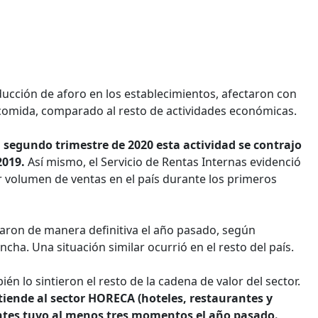
educción de aforo en los establecimientos, afectaron con
 comida, comparado al resto de actividades económicas.
l segundo trimestre de 2020 esta actividad se contrajo
2019.
Así mismo, el Servicio de Rentas Internas evidenció
r volumen de ventas en el país durante los primeros
raron de manera definitiva el año pasado, según
cha. Una situación similar ocurrió en el resto del país.
én lo sintieron el resto de la cadena de valor del sector.
tiende al sector HORECA (hoteles, restaurantes y
ientes tuvo al menos tres momentos el año pasado.