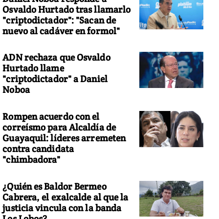
Osvaldo Hurtado tras llamarlo
"criptodictador": "Sacan de
nuevo al cadáver en formol"
ADN rechaza que Osvaldo
Hurtado llame
"criptodictador" a Daniel
Noboa
Rompen acuerdo con el
correísmo para Alcaldía de
Guayaquil: líderes arremeten
contra candidata
"chimbadora"
¿Quién es Baldor Bermeo
Cabrera, el exalcalde al que la
justicia vincula con la banda
Los Lobos?