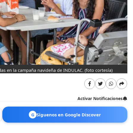
iadas en la campaña navideña de INDULAC.
(foto cortesía)
Activar Notificaciones
G
Síguenos en Google Discover