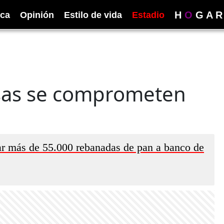
H
O
G
A
R
ica
Opinión
Estilo de vida
Estadio
esas se comprometen
gar más de 55.000 rebanadas de pan a banco de