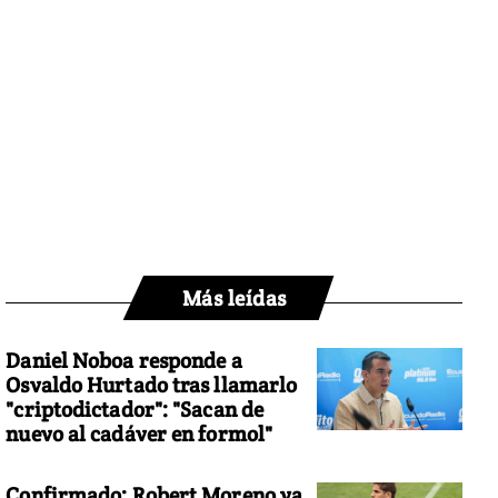
Más leídas
Daniel Noboa responde a
Osvaldo Hurtado tras llamarlo
"criptodictador": "Sacan de
nuevo al cadáver en formol"
Confirmado: Robert Moreno ya