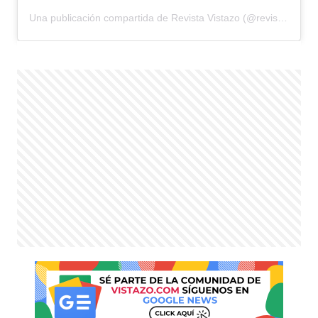
Una publicación compartida de Revista Vistazo (@revistavistazo.ec)