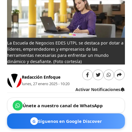
La Escuela de Negocios EDES UTPL se destaca por dotar a
líderes, emprendedores y empresarios de las
herramientas necesarias para enfrentar un mundo
dinámico y desafiante.
(Foto cortesía)
Redacción Enfoque
lunes, 27 enero 2025 - 10:20
Activar Notificaciones
Únete a nuestro canal de WhatsApp
G
Síguenos en Google Discover