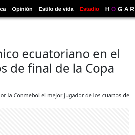
H
O
G
A
R
ica
Opinión
Estilo de vida
Estadio
nico ecuatoriano en el
s de final de la Copa
or la Conmebol el mejor jugador de los cuartos de