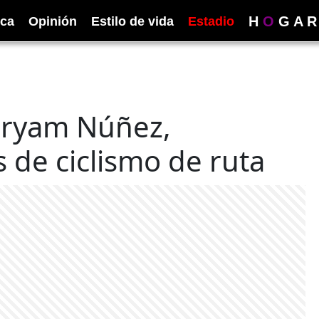
H
O
G
A
R
ica
Opinión
Estilo de vida
Estadio
iryam Núñez,
de ciclismo de ruta