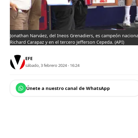
Jonathan Narváez, del Ineos Grenadiers, es campeón naciona
Richard Carapaz y en el tercero Jefferson Cepeda.
(API)
EFE
sábado, 3 febrero 2024 - 16:24
Únete a nuestro canal de WhatsApp