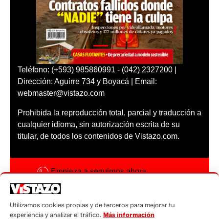
Teléfono: (+593) 985860991 - (042) 2327200 |
Dirección: Aguirre 734 y Boyacá | Email:
webmaster@vistazo.com
Prohibida la reproducción total, parcial y traducción a
cualquier idioma, sin autorización escrita de su
titular, de todos los contenidos de Vistazo.com.
Empieza a seguirnos ahora
Activar notificaciones
Utilizamos cookies propias y de terceros para mejorar tu
Código ética
experiencia y analizar el tráfico.
Más información