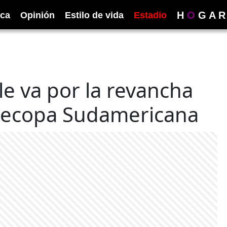
H
O
G
A
R
ica
Opinión
Estilo de vida
Estadio
le va por la revancha
Recopa Sudamericana