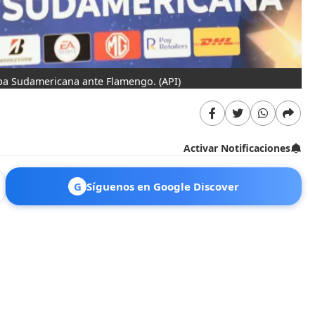
opa Sudamericana ante Flamengo.
(API)
Activar Notificaciones
G
Síguenos en Google Discover