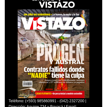
Teléfono: (+593) 985860991 - (042) 2327200 |
Dirección: Aguirre 734 y Boyacá | Email: