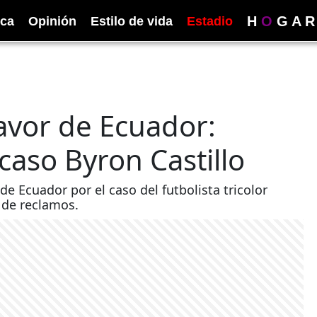
H
O
G
A
R
ica
Opinión
Estilo de vida
Estadio
favor de Ecuador:
caso Byron Castillo
de Ecuador por el caso del futbolista tricolor
 de reclamos.