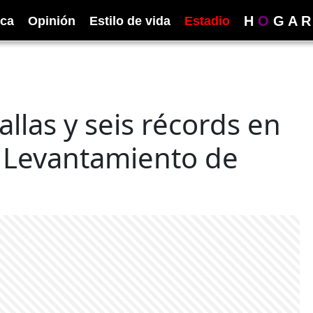
H
O
G
A
R
ica
Opinión
Estilo de vida
Estadio
llas y seis récords en
 Levantamiento de