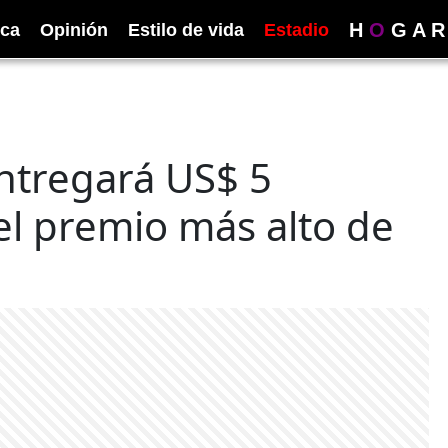
H
O
G
A
R
ica
Opinión
Estilo de vida
Estadio
ntregará US$ 5
el premio más alto de