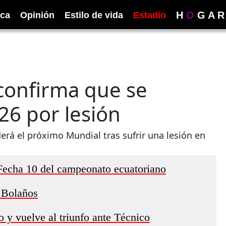
H
O
G
A
R
ica
Opinión
Estilo de vida
Estadio
 confirma que se
26 por lesión
rá el próximo Mundial tras sufrir una lesión en
 Fecha 10 del campeonato ecuatoriano
r Bolaños
y vuelve al triunfo ante Técnico