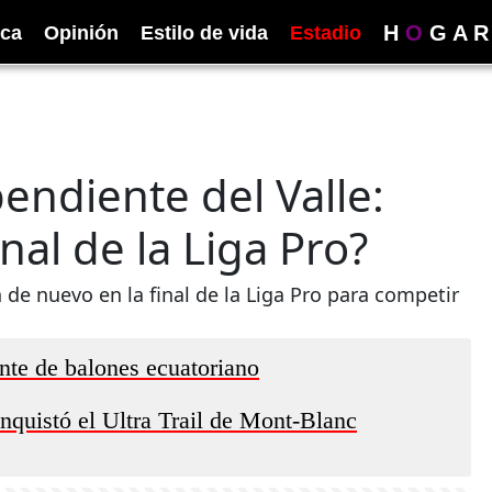
H
O
G
A
R
ica
Opinión
Estilo de vida
Estadio
endiente del Valle:
nal de la Liga Pro?
 de nuevo en la final de la Liga Pro para competir
nte de balones ecuatoriano
onquistó el Ultra Trail de Mont-Blanc