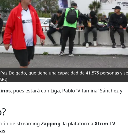
go Paz Delgado, que tiene una capacidad de 41.575 personas y se
API)
tinos
, pues estará con Liga, Pablo 'Vitamina' Sánchez y
o?
cación de streaming
Zapping
, la plataforma
Xtrim TV
as
.