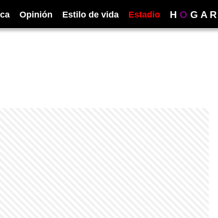
H
O
G
A
R
ica
Opinión
Estilo de vida
Estadio