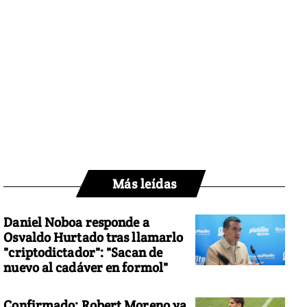
Más leídas
Daniel Noboa responde a
Osvaldo Hurtado tras llamarlo
"criptodictador": "Sacan de
nuevo al cadáver en formol"
Confirmado: Robert Moreno ya