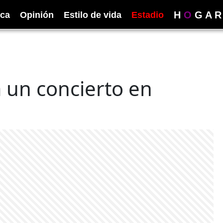
H
O
G
A
R
ica
Opinión
Estilo de vida
Estadio
 un concierto en