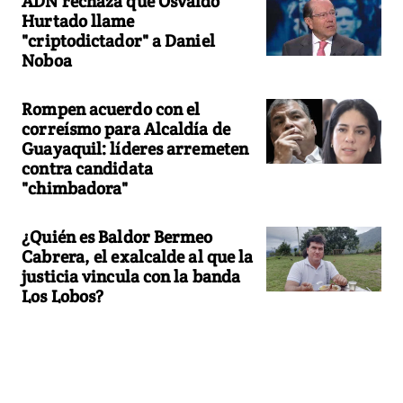
ADN rechaza que Osvaldo
Hurtado llame
"criptodictador" a Daniel
Noboa
Rompen acuerdo con el
correísmo para Alcaldía de
Guayaquil: líderes arremeten
contra candidata
"chimbadora"
¿Quién es Baldor Bermeo
Cabrera, el exalcalde al que la
justicia vincula con la banda
Los Lobos?