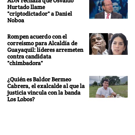
ADN rechaza que Osvaldo
Hurtado llame
"criptodictador" a Daniel
Noboa
Rompen acuerdo con el
correísmo para Alcaldía de
Guayaquil: líderes arremeten
contra candidata
"chimbadora"
¿Quién es Baldor Bermeo
Cabrera, el exalcalde al que la
justicia vincula con la banda
Los Lobos?