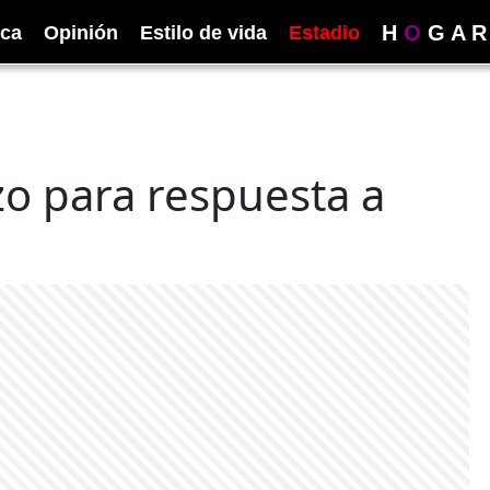
H
O
G
A
R
ica
Opinión
Estilo de vida
Estadio
zo para respuesta a