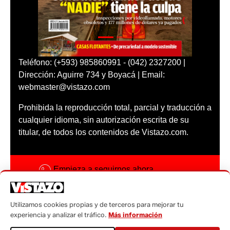
Teléfono: (+593) 985860991 - (042) 2327200 |
Dirección: Aguirre 734 y Boyacá | Email:
webmaster@vistazo.com
Prohibida la reproducción total, parcial y traducción a
cualquier idioma, sin autorización escrita de su
titular, de todos los contenidos de Vistazo.com.
Empieza a seguirnos ahora
Activar notificaciones
Utilizamos cookies propias y de terceros para mejorar tu
Código ética
experiencia y analizar el tráfico.
Más información
Sugerencias a: