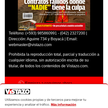
Teléfono: (+593) 985860991 - (042) 2327200 |
Dirección: Aguirre 734 y Boyacá | Email:
webmaster@vistazo.com
Prohibida la reproducción total, parcial y traducción a
cualquier idioma, sin autorización escrita de su
titular, de todos los contenidos de Vistazo.com.
Empieza a seguirnos ahora
Activar notificaciones
Utilizamos cookies propias y de terceros para mejorar tu
Código ética
experiencia y analizar el tráfico.
Más información