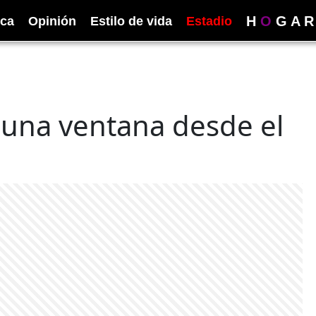
H
O
G
A
R
ica
Opinión
Estilo de vida
Estadio
r una ventana desde el