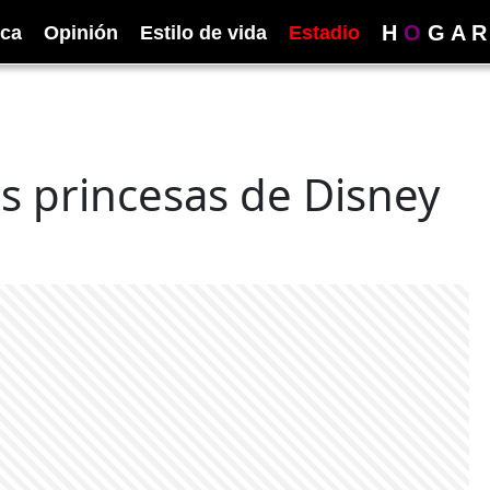
H
O
G
A
R
ica
Opinión
Estilo de vida
Estadio
as princesas de Disney