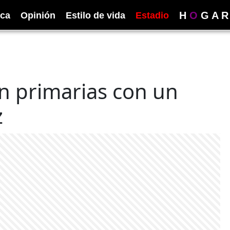
H
O
G
A
R
ica
Opinión
Estilo de vida
Estadio
n primarias con un
z