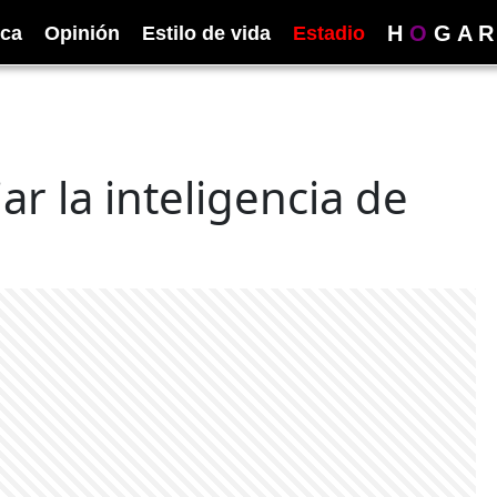
H
O
G
A
R
ica
Opinión
Estilo de vida
Estadio
ar la inteligencia de