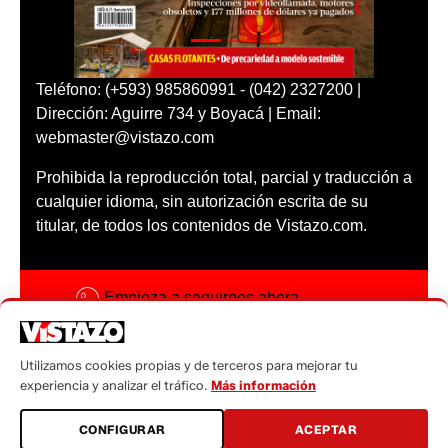
Teléfono: (+593) 985860991 - (042) 2327200 |
Dirección: Aguirre 734 y Boyacá | Email:
webmaster@vistazo.com
Prohibida la reproducción total, parcial y traducción a
cualquier idioma, sin autorización escrita de su
titular, de todos los contenidos de Vistazo.com.
Empieza a seguirnos ahora
Activar notificaciones
Utilizamos cookies propias y de terceros para mejorar tu
Código ética
experiencia y analizar el tráfico.
Más información
Sugerencias a:
CONFIGURAR
ACEPTAR
sugerencias@vistazo.com