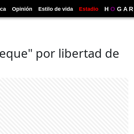
H
O
G
A
R
ica
Opinión
Estilo de vida
Estadio
ueque" por libertad de