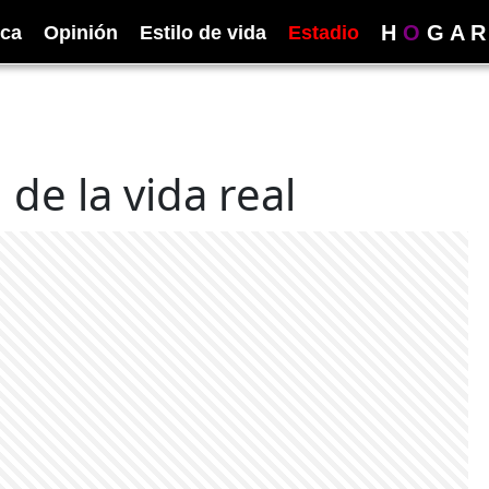
H
O
G
A
R
ica
Opinión
Estilo de vida
Estadio
de la vida real