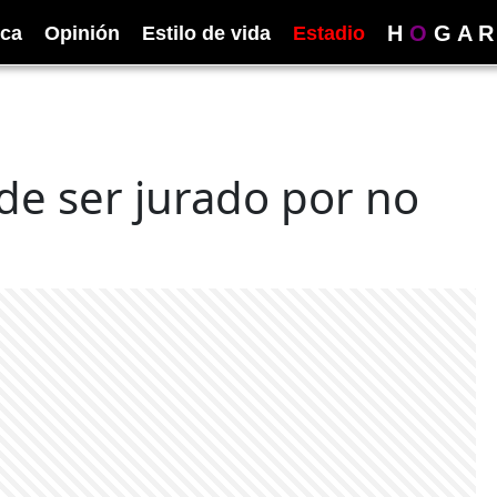
H
O
G
A
R
ica
Opinión
Estilo de vida
Estadio
de ser jurado por no