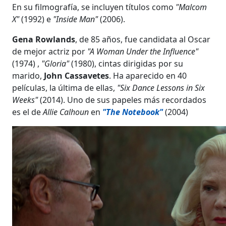
En su filmografía, se incluyen títulos como
"Malcom
X"
(1992) e
"Inside Man"
(2006).
Gena Rowlands
, de 85 años, fue candidata al Oscar
de mejor actriz por
"A Woman Under the Influence"
(1974) ,
"Gloria"
(1980), cintas dirigidas por su
marido,
John Cassavetes
. Ha aparecido en 40
películas, la última de ellas,
"Six Dance Lessons in Six
Weeks"
(2014). Uno de sus papeles más recordados
es el de
Allie Calhoun
en
"The Notebook"
(2004)