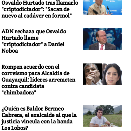
Osvaldo Hurtado tras llamarlo
"criptodictador": "Sacan de
nuevo al cadáver en formol"
ADN rechaza que Osvaldo
 cantante Calle 13. Foto: Archivo Vistazo
Hurtado llame
"criptodictador" a Daniel
Noboa
Rompen acuerdo con el
correísmo para Alcaldía de
Guayaquil: líderes arremeten
contra candidata
"chimbadora"
¿Quién es Baldor Bermeo
Cabrera, el exalcalde al que la
justicia vincula con la banda
Los Lobos?