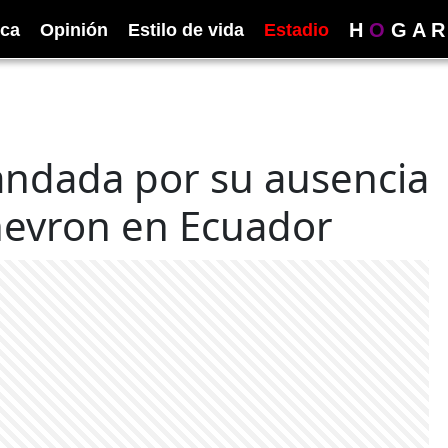
H
O
G
A
R
ica
Opinión
Estilo de vida
Estadio
ndada por su ausencia
hevron en Ecuador