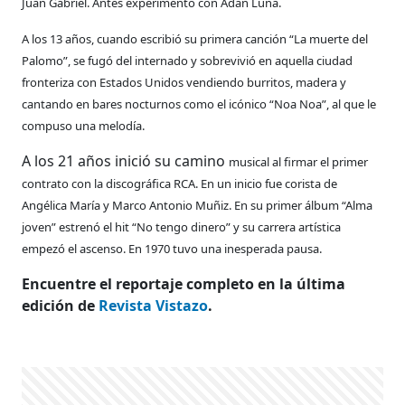
Juan Gabriel.
Antes experimentó
con Adán Luna.
A los 13
años, cuando escribió su primera
canción “La muerte del
Palomo”, se
fugó del internado y sobrevivió en
aquella ciudad
fronteriza con Estados
Unidos vendiendo burritos,
madera y
cantando en bares nocturnos
como el icónico “Noa Noa”,
al que le
compuso una melodía.
A los 21 años inició su camino
musical al firmar el primer
contrato
con la discográfica RCA. En un
inicio fue corista de
Angélica María
y Marco Antonio Muñiz. En su
primer álbum “Alma
joven” estrenó
el hit “No tengo dinero” y su carrera
artística
empezó el ascenso. En
1970 tuvo una inesperada pausa.
Encuentre el reportaje completo en la última
edición de
Revista Vistazo
.